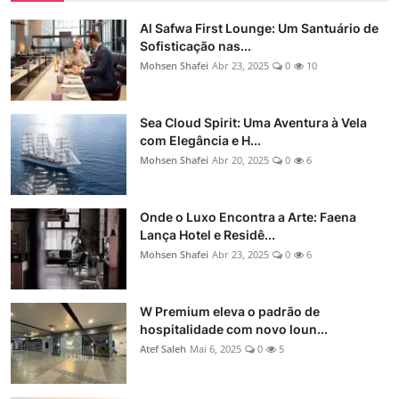
Al Safwa First Lounge: Um Santuário de
Sofisticação nas...
Mohsen Shafei
Abr 23, 2025
0
10
Sea Cloud Spirit: Uma Aventura à Vela
com Elegância e H...
Mohsen Shafei
Abr 20, 2025
0
6
Onde o Luxo Encontra a Arte: Faena
Lança Hotel e Residê...
Mohsen Shafei
Abr 23, 2025
0
6
W Premium eleva o padrão de
hospitalidade com novo loun...
Atef Saleh
Mai 6, 2025
0
5