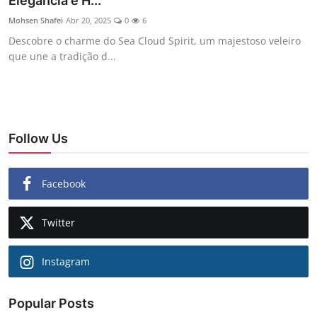
Elegância e H...
Mohsen Shafei
Abr 20, 2025
0
6
Descobre o charme do Sea Cloud Spirit, um majestoso veleiro
que une a tradição d...
Follow Us
Facebook
Twitter
Instagram
Popular Posts