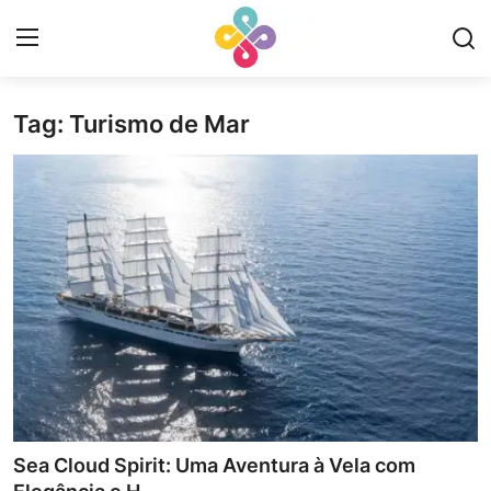
Tag: Turismo de Mar
Login
Registrar
Início
Contact
Revisões
Portuguese
Sea Cloud Spirit: Uma Aventura à Vela com