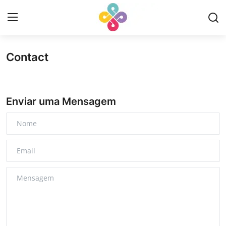
Contact
Login
Registrar
Início
Enviar uma Mensagem
Contact
Revisões
Portuguese