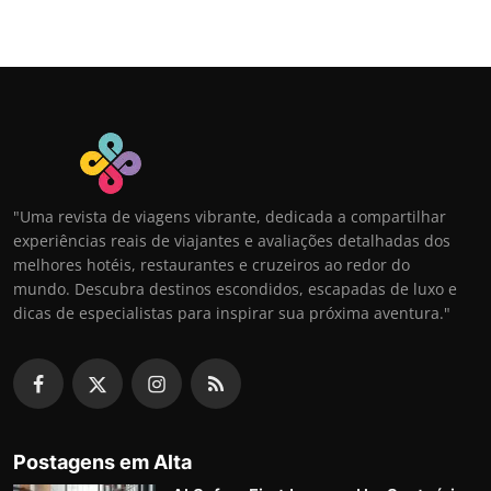
"Uma revista de viagens vibrante, dedicada a compartilhar
experiências reais de viajantes e avaliações detalhadas dos
melhores hotéis, restaurantes e cruzeiros ao redor do
mundo. Descubra destinos escondidos, escapadas de luxo e
dicas de especialistas para inspirar sua próxima aventura."
Postagens em Alta