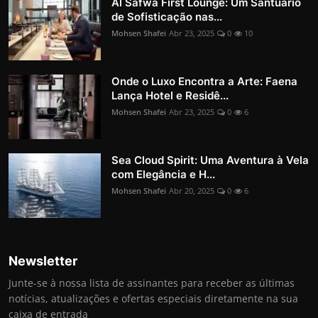
Al Safwa First Lounge: Um Santuário
de Sofisticação nas...
Mohsen Shafei
Abr 23, 2025
0
10
Onde o Luxo Encontra a Arte: Faena
Lança Hotel e Residê...
Mohsen Shafei
Abr 23, 2025
0
6
Sea Cloud Spirit: Uma Aventura à Vela
com Elegância e H...
Mohsen Shafei
Abr 20, 2025
0
6
Newsletter
Junte-se à nossa lista de assinantes para receber as últimas
notícias, atualizações e ofertas especiais diretamente na sua
caixa de entrada