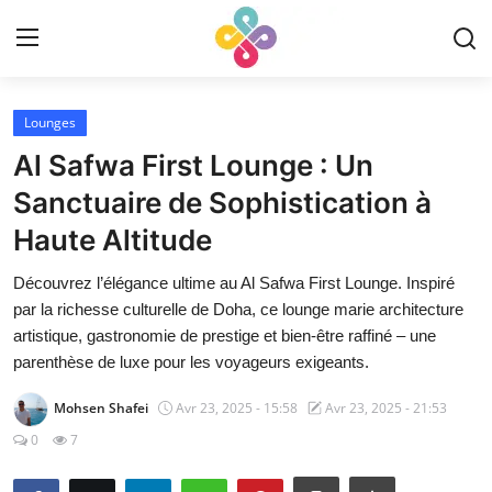
Connexion
S'inscrire
Lounges
Al Safwa First Lounge : Un
Accueil
Sanctuaire de Sophistication à
Haute Altitude
Révision
Découvrez l’élégance ultime au Al Safwa First Lounge. Inspiré
Contact
par la richesse culturelle de Doha, ce lounge marie architecture
artistique, gastronomie de prestige et bien-être raffiné – une
parenthèse de luxe pour les voyageurs exigeants.
French
Mohsen Shafei
Avr 23, 2025 - 15:58
Avr 23, 2025 - 21:53
0
7