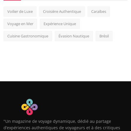
Voilier de Luxe
Croisière Authentique
Caraïbes
Voyage en Mer
Expérience Unique
Cuisine Gastronomique
Évasion Nautique
Brésil
"Un magazine de voyage dynamique, dédié au partage
d’expériences authentiques de voyageurs et à des critiques