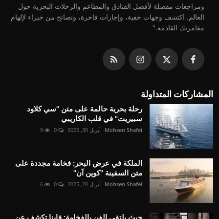
ومراجعات مفصلة لأفضل الفنادق والمطاعم والرحلات البحرية حول
العالم. اكتشف وجهات خفية، وإجازات فاخرة، ونصائح من خبراء لإلهام
مغامرتك القادمة."
المشاركات المتداولة
رحلة بحرية حالمة على متن "سي كلاود
سبيريت" في قلب الكاريبي
Mohsen Shafei
أبريل 30, 2025
0
9
الملكة في عرض البحر: فخامة مجددة على
متن السفينة "كوين آن"
Mohsen Shafei
أبريل 20, 2025
0
6
حيث يلتقي الفن بالفخامة: فاينا تكشف عن