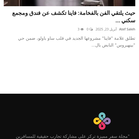
حيث يلتقي الفن بالفخامة: فاينا تكشف عن فندق ومجمع
سكني ...
Atef Saleh
أبريل 23, 2025
0
3
تطلق علامة "فاينا" مشروعها الجديد في قلب ساو باولو، ضمن حي
"بينهيروس" النابض بال...
"مجلة سفر مميزة تركز على مشاركة تجارب حقيقية للمسافرين